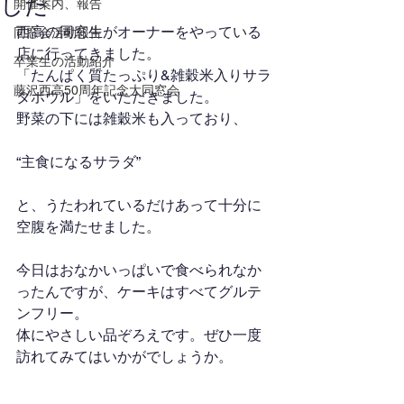
した
開催案内、報告
西高の同窓生がオーナーをやっている
同窓会活動報告
店に行ってきました。
卒業生の活動紹介
「たんぱく質たっぷり&雑穀米入りサラ
藤沢西高50周年記念大同窓会
ダボウル」をいただきました。
野菜の下には雑穀米も入っており、
“主食になるサラダ”
と、うたわれているだけあって十分に
空腹を満たせました。
今日はおなかいっぱいで食べられなか
ったんですが、ケーキはすべてグルテ
ンフリー。
体にやさしい品ぞろえです。ぜひ一度
訪れてみてはいかがでしょうか。