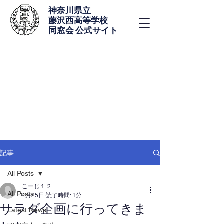
神奈川県立
藤沢西高等学校
同窓会 公式サイト
記事
All Posts
こーじ１２
All Posts
4月25日
読了時間: 1分
サラダ企画に行ってきま
Latest News