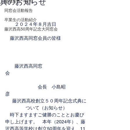
典のお知らせ
開催案内、報告
同窓会活動報告
卒業生の活動紹介
　　２０２４年８月吉日
藤沢西高50周年記念大同窓会
　藤沢西高同窓会員の皆様
　　藤沢西高同窓
会　　　　　　　　　　　　　　　　
　　　　　　　会長　小島昭
彦　　　　　　　　　　
     藤沢西高校創立５０周年記念式典に
ついて（お知らせ）
　時下ますますご健勝のこととお慶び
申し上げます。　本年（2024年）、藤
沢西高等学校は創立50周年を迎え、11