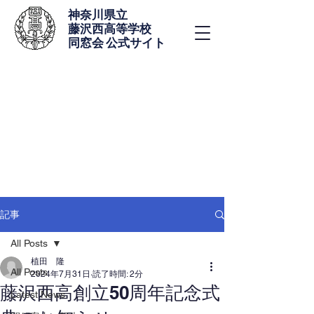
神奈川県立
藤沢西高等学校
同窓会 公式サイト
記事
All Posts
植田 隆
All Posts
2024年7月31日
読了時間: 2分
藤沢西高創立50周年記念式
Latest News