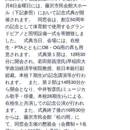
月8日金曜日には、藤沢市民会館大ホー
ル（下記参照）において記念式典が開
催されます。　同窓会は、創立50周年
の記念として体育館で使用するグラン
ドピアノと照明設備一式を寄贈致しま
した。　式典当日、会場には、在校
生・PTAとともにOB・OG用の席も用
意されます。　式典第１部は、12時30
分に開会され、若田部昌澄氏(早稲田大
学政治経済学術院教授、前日本銀行副
総裁。本校７期生)の記念講演等が行わ
れます。　また、第２部は14時30分か
ら開会となり、中井智彦氏(ミュージカ
ル歌手・俳優。本校26期生)らによる、
在校生と共演しての記念公演が行われ
ます。　また、式典終了後の16時30分
からは、藤沢市民会館「松の間」に
て、同窓会主催の懇親会（会費制＝1名