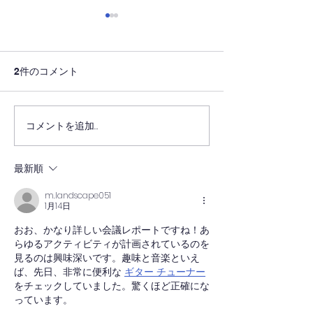
2件のコメント
壁画作品をパネルに
コメントを追加…
2025（令和７
総会の報告
最新順
m.landscape051
1月14日
おお、かなり詳しい会議レポートですね！あ
らゆるアクティビティが計画されているのを
見るのは興味深いです。趣味と音楽といえ
ば、先日、非常に便利な 
ギター チューナー
をチェックしていました。驚くほど正確にな
っています。