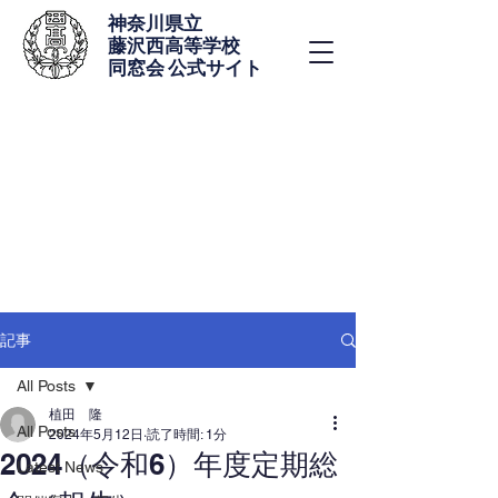
神奈川県立
藤沢西高等学校
同窓会 公式サイト
記事
All Posts
植田 隆
All Posts
2024年5月12日
読了時間: 1分
2024（令和6）年度定期総
Latest News