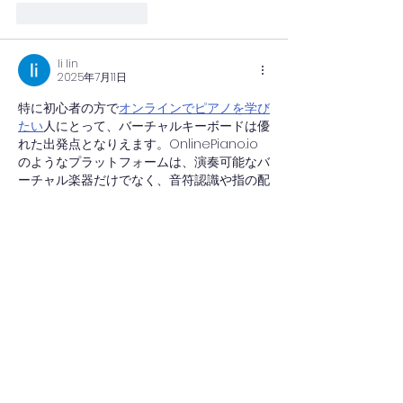
いいね！
返信
li lin
2025年7月11日
特に初心者の方で
オンラインでピアノを学び
たい
人にとって、バーチャルキーボードは優
れた出発点となりえます。OnlinePiano.io
のようなプラットフォームは、演奏可能なバ
ーチャル楽器だけでなく、音符認識や指の配
置から基本的なコードやメロディまで、基礎
を教えるように設計された構造化されたレッ
スンも提供していることが多いです。ツール
と教育コンテンツのこの組み合わせにより、
誰もが自分のペースで学習を始めることがで
き、物理的なピアノの初期投資は不要です。
コンピューターから直接音楽理論と演奏技術
の基礎を築くのに最適な方法です。
いいね！
返信