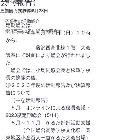
会（報告）
開催案内、報告
更新日：
2025年6月23日
同窓会活動報告
卒業生の活動紹介
定期総会は、
藤沢西高50周年記念大同窓会
　２０２４年５月１２日（日）１０時
から、
　　　　　　藤沢西高北棟１階　大会
議室にて対面により総会が行われまし
た。
　総会では、小島同窓会長と松澤学校
長の挨拶の後、
①２０２３年度の活動報告及び決算報
告について
　（主な活動報告）
　５月　オンラインによる役員会議​​・
2023度定期総会（5/14）
　８月～１１月　かるた部部活動支援
　　　（全国総合高等学校文化祭、関
東地区小倉百人一首かるた大会出場）