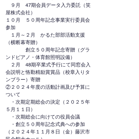
　９月　47期会員データ入力委託（笑
屋株式会社）
１０月　５０周年記念事業実行委員会
参加
　１月～２月　かるた部部活動支援
（横断幕寄贈）
　　　　創立５０周年記念寄贈（グラ
ンドピアノ・体育館照明設備）
　２月　48期卒業式予行にて同窓会入
会説明と恪勤精励賞賞品（校章入りタ
ンブラー）寄贈
②２０２４年度の活動計画及び予算に
ついて
　・次期定期総会の決定（２０２５年
５月１１日）
　・次期総会に向けての役員会議
　・創立５０周年記念式典への参加
（２０２４年１１月８日（金）藤沢市