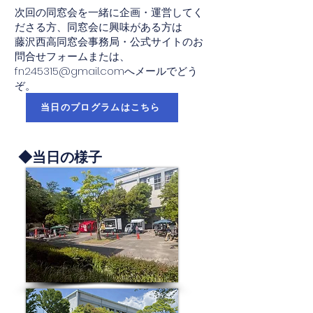
次回の同窓会を一緒に企画・運営してく
ださる方、同窓会に興味がある方は
藤沢西高同窓会事務局・公式サイトのお
問合せフォームまたは、
fn245315@gmail.com
へメールでどう
ぞ。
当日のプログラムはこちら
◆当日の様子