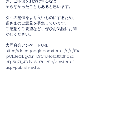
き、ご不便をおかけするなど
至らなかったこともあると思います。
次回の開催をより良いものにするため、
皆さまのご意見を募集しています。
ご感想やご要望など、ぜひお気軽にお聞
かせください。
大同窓会アンケートURL
https://docs.google.com/forms/d/e/1FA
IpQLSe6lBgGEn-DrCnJ4o1cJ0t2hCZa-
aFp5q71_4TdNrWa7uLz8g/viewform?
usp=publish-editor