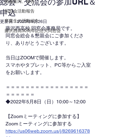
総会・交流会の参加URL＆
開催案内、報告
申込
同窓会活動報告
卒業生の活動紹介
更新日：
2025年9月26日
藤沢西高校 同窓会事務局です。
藤沢西高50周年記念大同窓会
同窓会総会＆懇親会にご参加くださ
り、ありがとうございます。
当日はZOOMで開催します。
スマホやタブレット、PC等からご入室
をお願いします。
＝＝＝＝＝＝＝＝＝＝＝＝＝＝＝＝＝
＝＝＝＝＝＝
◆2022年5月8日（日）10:00～12:00
【Zoomミーティングに参加する】
Zoomミーティングに参加する
https://us06web.zoom.us/j/8269616378