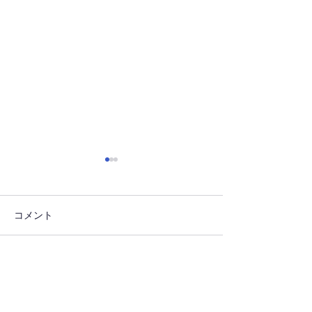
コメント
壁画作品をパネルに
コメントを追加…
2025（令和７
総会の報告