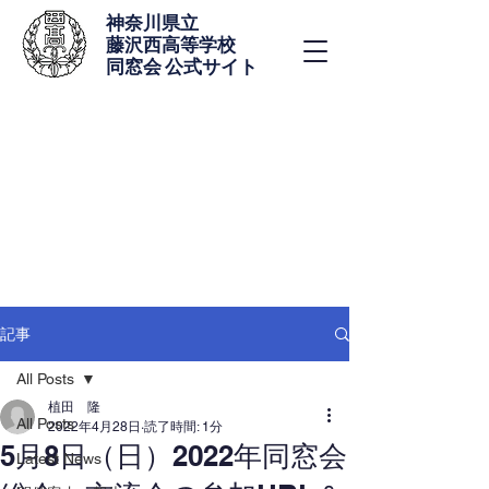
神奈川県立
藤沢西高等学校
同窓会 公式サイト
記事
All Posts
植田 隆
All Posts
2022年4月28日
読了時間: 1分
5月8日（日）2022年同窓会
Latest News